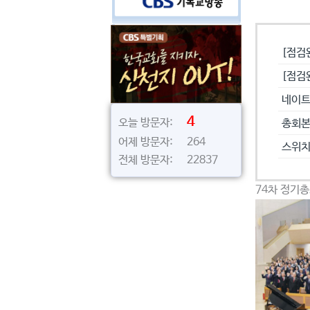
공지사
[점검
[점검
네이트
4
오늘 방문자:
총회본
어제 방문자: 264
스위치
전체 방문자: 22837
74차 정기