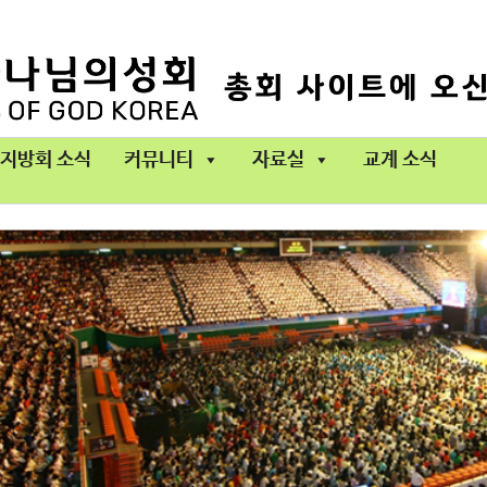
지방회 소식
커뮤니티
자료실
교계 소식