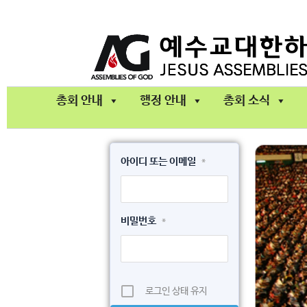
콘
텐
츠
로
건
총회 안내
행정 안내
총회 소식
너
뛰
기
아이디 또는 이메일
*
비밀번호
*
로그인 상태 유지