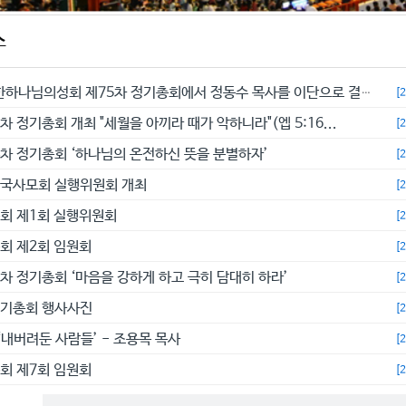
스
예수교대한하나님의성회 제75차 정기총회에서 정동수 목사를 이단으로 결의...
[
차 정기총회 개최 "세월을 아끼라 때가 악하니라"(엡 5:16...
[
4차 정기총회 ‘하나님의 온전하신 뜻을 분별하자’
[
전국사모회 실행위원회 개최
[
총회 제1회 실행위원회
[
총회 제2회 임원회
[
3차 정기총회 ‘마음을 강하게 하고 극히 담대히 하라’
[
정기총회 행사사진
[
‘내버려둔 사람들’ - 조용목 목사
[
총회 제7회 임원회
[