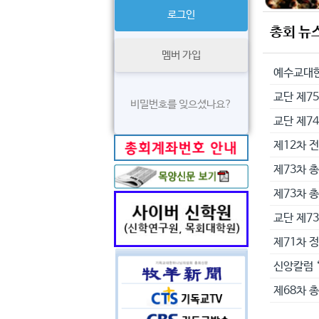
총회 뉴
멤버 가입
교단 제75
비밀번호를 잊으셨나요?
교단 제7
제12차 
제73차 
제73차 
교단 제7
제71차 
신앙칼럼 
제68차 