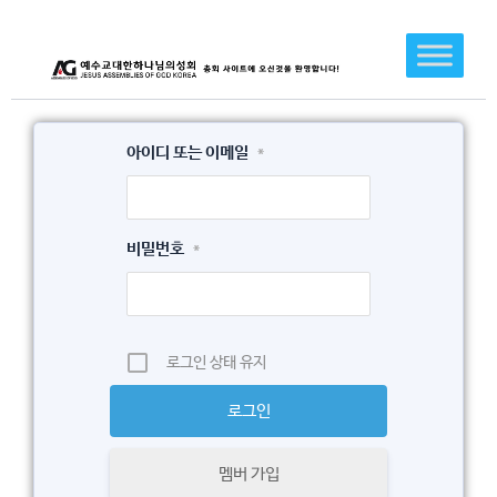
콘
텐
츠
로
건
아이디 또는 이메일
*
너
뛰
기
비밀번호
*
로그인 상태 유지
멤버 가입