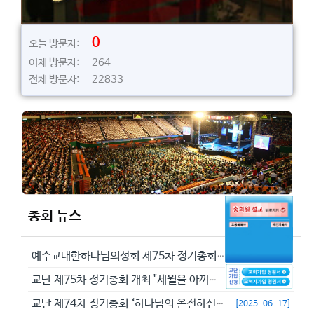
0
오늘 방문자:
어제 방문자: 264
전체 방문자: 22833
총회 뉴스
예수교대한하나님의성회 제75차 정기총회에서 정동수 목사를 이단으로 결의...
[2026-05-29]
교단 제75차 정기총회 개최 "세월을 아끼라 때가 악하니라"(엡 5:16...
[2026-05-23]
교단 제74차 정기총회 ‘하나님의 온전하신 뜻을 분별하자’
[2025-06-17]