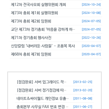
제12차 전국사모회 실행위원회 개최
[2024-10-24]
제73차 총회 제1회 실행위원회
[2024-10-08]
제73차 총회 제2회 임원회
[2024-07-05]
교단 제73차 정기총회 ‘마음을 강하게 하고 극히 담대히 하라’
[2024-07-05]
제71차 정기총회 행사사진
[2022-10-26]
신앙칼럼 ‘내버려둔 사람들’ - 조용목 목사
[2020-04-07]
제68차 총회 제7회 임원회
[2020-04-07]
공지사항
[점검완료] 서버 업그레이드 작업으로 일시적으로 사용이 불안정할수 있습니...
[2013-02-25]
[점검완료] 서버 정기점검에 따른 이용 제한 안내
[2013-02-20]
네이트&싸이월드 개인정보 유출에 따른 비밀번호 변경 캠페인!
[2011-08-08]
총회본부 사무실 FAX 번호 변경 안내
[2011-06-27]