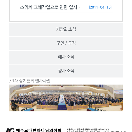
스위치 교체작업으로 인한 일시접속제한 안내
[2011-04-15]
지방회 소식
구인 / 구직
애사 소식
경사 소식
74차 정기총회 행사사진