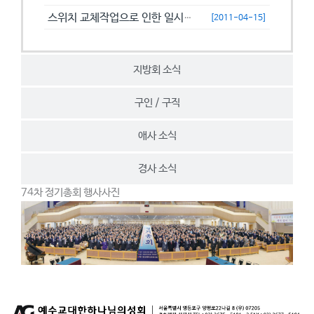
스위치 교체작업으로 인한 일시접속제한 안내
[2011-04-15]
지방회 소식
구인 / 구직
애사 소식
경사 소식
74차 정기총회 행사사진