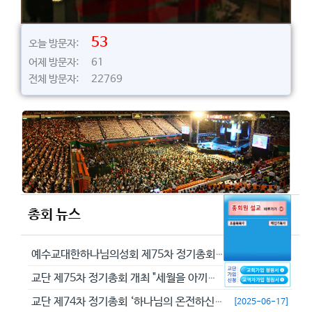
53
오늘 방문자:
어제 방문자: 61
전체 방문자: 22769
총회 뉴스
예수교대한하나님의성회 제75차 정기총회에서 정동수 목사를 이단으로 결의...
[2026-05-29]
교단 제75차 정기총회 개최 "세월을 아끼라 때가 악하니라"(엡 5:16...
[2026-05-23]
교단 제74차 정기총회 ‘하나님의 온전하신 뜻을 분별하자’
[2025-06-17]