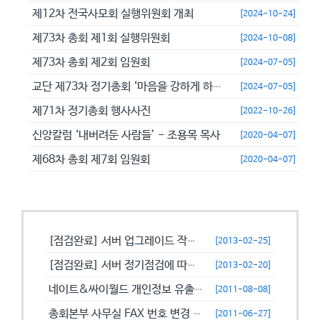
제12차 전국사모회 실행위원회 개최
[2024-10-24]
제73차 총회 제1회 실행위원회
[2024-10-08]
제73차 총회 제2회 임원회
[2024-07-05]
교단 제73차 정기총회 ‘마음을 강하게 하고 극히 담대히 하라’
[2024-07-05]
제71차 정기총회 행사사진
[2022-10-26]
신앙칼럼 ‘내버려둔 사람들’ - 조용목 목사
[2020-04-07]
제68차 총회 제7회 임원회
[2020-04-07]
공지사항
[점검완료] 서버 업그레이드 작업으로 일시적으로 사용이 불안정할수 있습니...
[2013-02-25]
[점검완료] 서버 정기점검에 따른 이용 제한 안내
[2013-02-20]
네이트&싸이월드 개인정보 유출에 따른 비밀번호 변경 캠페인!
[2011-08-08]
총회본부 사무실 FAX 번호 변경 안내
[2011-06-27]