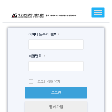
콘
텐
츠
로
건
아이디 또는 이메일
*
너
뛰
기
비밀번호
*
로그인 상태 유지
멤버 가입