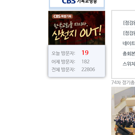
공지사
[점검
[점검
네이트
19
오늘 방문자:
총회본
어제 방문자: 182
스위치
전체 방문자: 22806
74차 정기