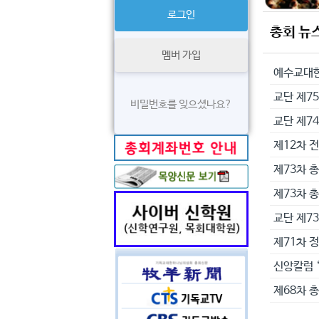
총회 뉴
멤버 가입
교단 제75
비밀번호를 잊으셨나요?
교단 제7
제12차 
제73차 
제73차 
교단 제7
제71차 
신앙칼럼 
제68차 