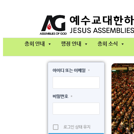
콘
텐
츠
로
건
총회 안내
행정 안내
총회 소식
너
뛰
기
아이디 또는 이메일
*
비밀번호
*
로그인 상태 유지