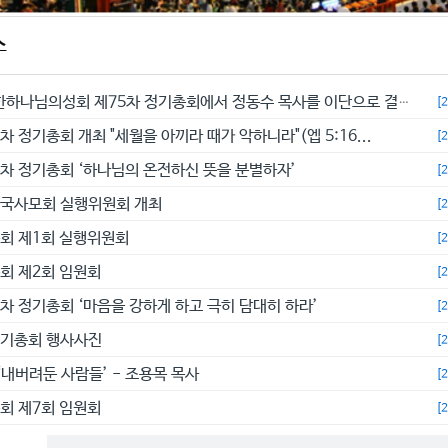
스
예수교대한하나님의성회 제75차 정기총회에서 정동수 목사를 이단으로 결의...
[
차 정기총회 개최 "세월을 아끼라 때가 악하니라"(엡 5:16...
[
4차 정기총회 ‘하나님의 온전하신 뜻을 분별하자’
[
전국사모회 실행위원회 개최
[
총회 제1회 실행위원회
[
총회 제2회 임원회
[
3차 정기총회 ‘마음을 강하게 하고 극히 담대히 하라’
[
정기총회 행사사진
[
‘내버려둔 사람들’ - 조용목 목사
[
총회 제7회 임원회
[