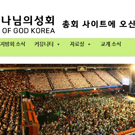
지방회 소식
커뮤니티
자료실
교계 소식