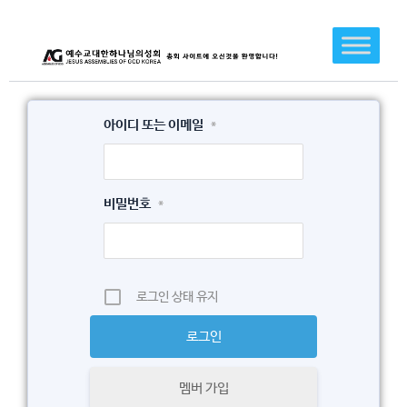
콘
텐
츠
로
건
아이디 또는 이메일
*
너
뛰
기
비밀번호
*
로그인 상태 유지
멤버 가입