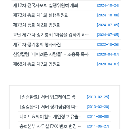
제12차 전국사모회 실행위원회 개최
[2024-10-24]
제73차 총회 제1회 실행위원회
[2024-10-08]
제73차 총회 제2회 임원회
[2024-07-05]
교단 제73차 정기총회 ‘마음을 강하게 하고 극히 담대히 하라’
[2024-07-05]
제71차 정기총회 행사사진
[2022-10-26]
신앙칼럼 ‘내버려둔 사람들’ - 조용목 목사
[2020-04-07]
제68차 총회 제7회 임원회
[2020-04-07]
공지사항
[점검완료] 서버 업그레이드 작업으로 일시적으로 사용이 불안정할수 있습니...
[2013-02-25]
[점검완료] 서버 정기점검에 따른 이용 제한 안내
[2013-02-20]
네이트&싸이월드 개인정보 유출에 따른 비밀번호 변경 캠페인!
[2011-08-08]
총회본부 사무실 FAX 번호 변경 안내
[2011-06-27]