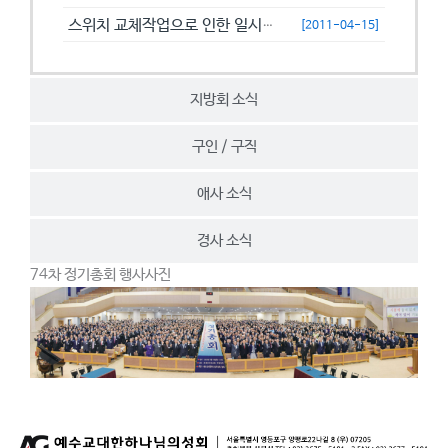
스위치 교체작업으로 인한 일시접속제한 안내
[2011-04-15]
지방회 소식
구인 / 구직
애사 소식
경사 소식
74차 정기총회 행사사진