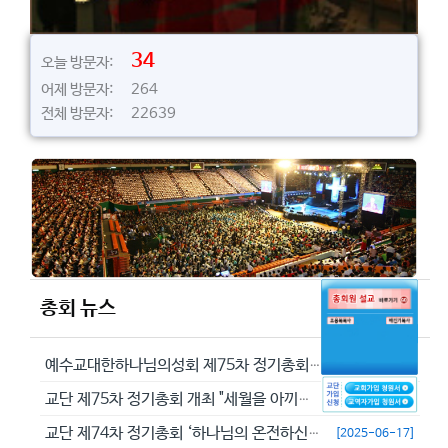
34
오늘 방문자:
어제 방문자: 264
전체 방문자: 22639
총회 뉴스
예수교대한하나님의성회 제75차 정기총회에서 정동수 목사를 이단으로 결의...
[2026-05-29]
교단 제75차 정기총회 개최 "세월을 아끼라 때가 악하니라"(엡 5:16...
[2026-05-23]
교단 제74차 정기총회 ‘하나님의 온전하신 뜻을 분별하자’
[2025-06-17]