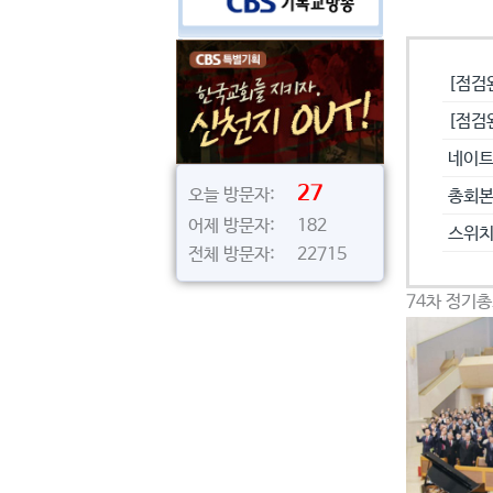
공지사
[점검
[점검
네이트
27
오늘 방문자:
총회본
어제 방문자: 182
스위치
전체 방문자: 22715
74차 정기