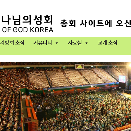
지방회 소식
커뮤니티
자료실
교계 소식