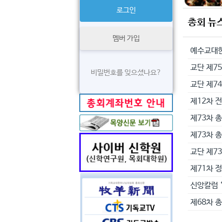
총회 뉴
멤버 가입
교단 제75
비밀번호를 잊으셨나요?
교단 제7
제12차 
제73차 
제73차 
교단 제7
제71차 
신앙칼럼 
제68차 