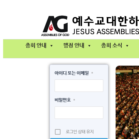
콘
텐
츠
로
건
총회 안내
행정 안내
총회 소식
너
뛰
기
아이디 또는 이메일
*
비밀번호
*
로그인 상태 유지