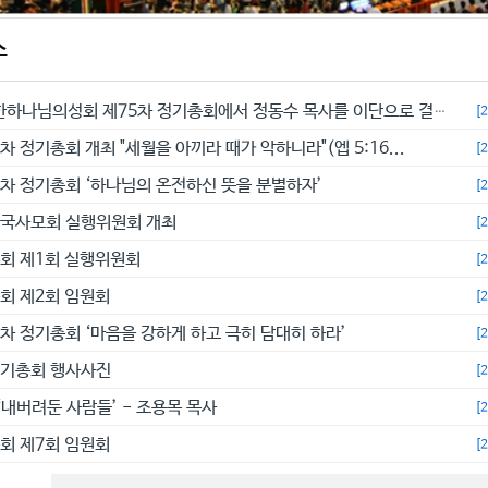
스
예수교대한하나님의성회 제75차 정기총회에서 정동수 목사를 이단으로 결의...
[
차 정기총회 개최 "세월을 아끼라 때가 악하니라"(엡 5:16...
[
4차 정기총회 ‘하나님의 온전하신 뜻을 분별하자’
[
전국사모회 실행위원회 개최
[
총회 제1회 실행위원회
[
총회 제2회 임원회
[
3차 정기총회 ‘마음을 강하게 하고 극히 담대히 하라’
[
정기총회 행사사진
[
‘내버려둔 사람들’ - 조용목 목사
[
총회 제7회 임원회
[