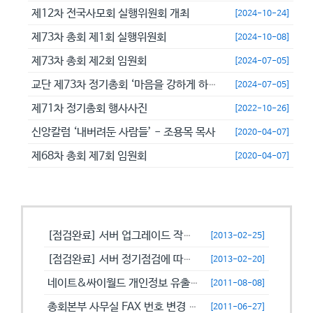
제12차 전국사모회 실행위원회 개최
[2024-10-24]
제73차 총회 제1회 실행위원회
[2024-10-08]
제73차 총회 제2회 임원회
[2024-07-05]
교단 제73차 정기총회 ‘마음을 강하게 하고 극히 담대히 하라’
[2024-07-05]
제71차 정기총회 행사사진
[2022-10-26]
신앙칼럼 ‘내버려둔 사람들’ - 조용목 목사
[2020-04-07]
제68차 총회 제7회 임원회
[2020-04-07]
공지사항
[점검완료] 서버 업그레이드 작업으로 일시적으로 사용이 불안정할수 있습니...
[2013-02-25]
[점검완료] 서버 정기점검에 따른 이용 제한 안내
[2013-02-20]
네이트&싸이월드 개인정보 유출에 따른 비밀번호 변경 캠페인!
[2011-08-08]
총회본부 사무실 FAX 번호 변경 안내
[2011-06-27]