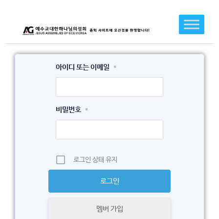
콘
텐
츠
로
건
아이디 또는 이메일
*
너
뛰
기
비밀번호
*
로그인 상태 유지
멤버 가입