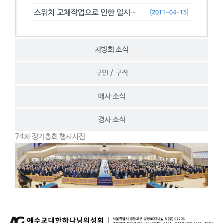
스위치 교체작업으로 인한 일시접속제한 안내
[2011-04-15]
지방회 소식
구인 / 구직
애사 소식
경사 소식
74차 정기총회 행사사진