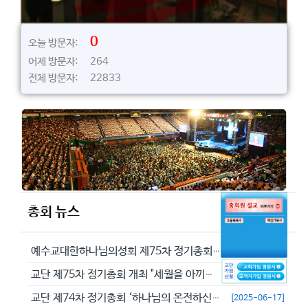
0
오늘 방문자:
어제 방문자: 264
전체 방문자: 22833
총회 뉴스
예수교대한하나님의성회 제75차 정기총회에서 정동수 목사를 이단으로 결의...
[2026-05-29]
교단 제75차 정기총회 개최 "세월을 아끼라 때가 악하니라"(엡 5:16...
[2026-05-23]
교단 제74차 정기총회 ‘하나님의 온전하신 뜻을 분별하자’
[2025-06-17]