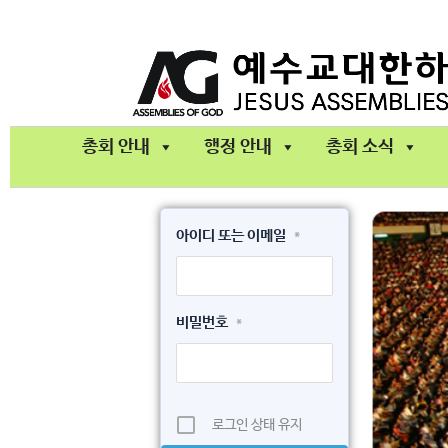
콘
텐
츠
로
건
총회 안내
행정 안내
총회 소식
너
뛰
기
아이디 또는 이메일
*
비밀번호
*
로그인 상태 유지