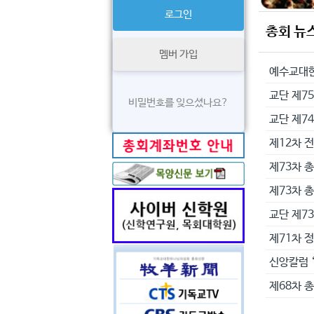
총회 뉴
멤버 가입
교단 제75
비밀번호를 잊으셨나요?
교단 제7
제12차 
제73차 
제73차 
교단 제7
제71차 
신앙칼럼 
제68차 