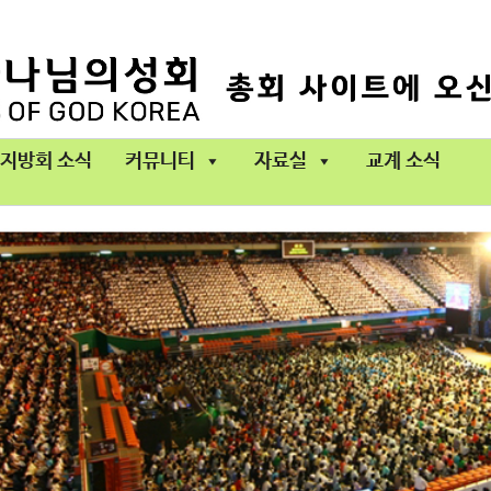
지방회 소식
커뮤니티
자료실
교계 소식