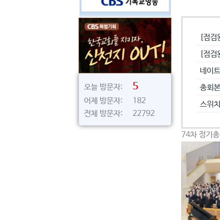
공지사
[점검
[점검
네이트
5
오늘 방문자:
총회본
어제 방문자: 182
스위치
전체 방문자: 22792
74차 정기