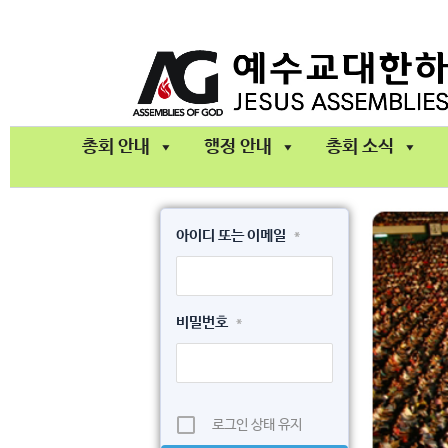
콘
텐
츠
로
건
총회 안내
행정 안내
총회 소식
너
뛰
기
아이디 또는 이메일
*
비밀번호
*
로그인 상태 유지