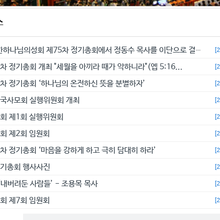
스
예수교대한하나님의성회 제75차 정기총회에서 정동수 목사를 이단으로 결의...
[
차 정기총회 개최 "세월을 아끼라 때가 악하니라"(엡 5:16...
[
4차 정기총회 ‘하나님의 온전하신 뜻을 분별하자’
[
전국사모회 실행위원회 개최
[
총회 제1회 실행위원회
[
총회 제2회 임원회
[
3차 정기총회 ‘마음을 강하게 하고 극히 담대히 하라’
[
정기총회 행사사진
[
‘내버려둔 사람들’ - 조용목 목사
[
총회 제7회 임원회
[