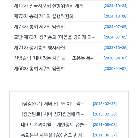
제12차 전국사모회 실행위원회 개최
[2024-10-24]
제73차 총회 제1회 실행위원회
[2024-10-08]
제73차 총회 제2회 임원회
[2024-07-05]
교단 제73차 정기총회 ‘마음을 강하게 하고 극히 담대히 하라’
[2024-07-05]
제71차 정기총회 행사사진
[2022-10-26]
신앙칼럼 ‘내버려둔 사람들’ - 조용목 목사
[2020-04-07]
제68차 총회 제7회 임원회
[2020-04-07]
공지사항
[점검완료] 서버 업그레이드 작업으로 일시적으로 사용이 불안정할수 있습니...
[2013-02-25]
[점검완료] 서버 정기점검에 따른 이용 제한 안내
[2013-02-20]
네이트&싸이월드 개인정보 유출에 따른 비밀번호 변경 캠페인!
[2011-08-08]
총회본부 사무실 FAX 번호 변경 안내
[2011-06-27]