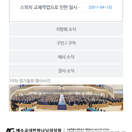
스위치 교체작업으로 인한 일시접속제한 안내
[2011-04-15]
지방회 소식
구인 / 구직
애사 소식
경사 소식
74차 정기총회 행사사진