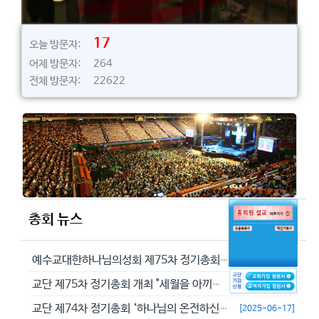
17
오늘 방문자:
어제 방문자: 264
전체 방문자: 22622
총회 뉴스
예수교대한하나님의성회 제75차 정기총회에서 정동수 목사를 이단으로 결의...
[2026-05-29]
교단 제75차 정기총회 개최 "세월을 아끼라 때가 악하니라"(엡 5:16...
[2026-05-23]
교단 제74차 정기총회 ‘하나님의 온전하신 뜻을 분별하자’
[2025-06-17]