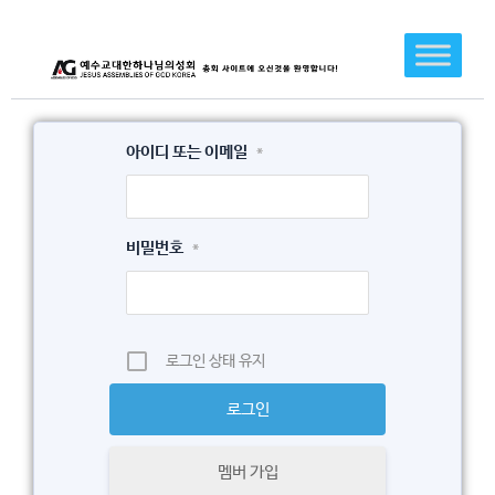
콘
텐
츠
로
건
아이디 또는 이메일
*
너
뛰
기
비밀번호
*
로그인 상태 유지
멤버 가입