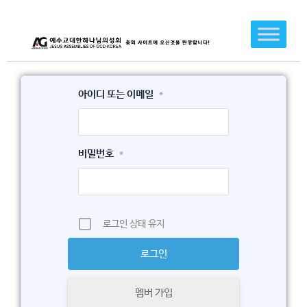
콘
텐
츠
로
건
아이디 또는 이메일
*
너
뛰
기
비밀번호
*
로그인 상태 유지
멤버 가입