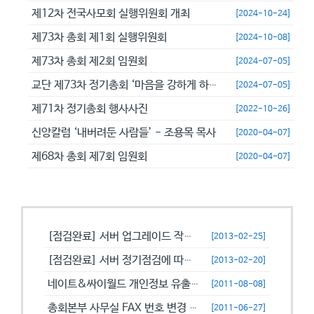
제12차 전국사모회 실행위원회 개최
[2024-10-24]
제73차 총회 제1회 실행위원회
[2024-10-08]
제73차 총회 제2회 임원회
[2024-07-05]
교단 제73차 정기총회 ‘마음을 강하게 하고 극히 담대히 하라’
[2024-07-05]
제71차 정기총회 행사사진
[2022-10-26]
신앙칼럼 ‘내버려둔 사람들’ - 조용목 목사
[2020-04-07]
제68차 총회 제7회 임원회
[2020-04-07]
공지사항
[점검완료] 서버 업그레이드 작업으로 일시적으로 사용이 불안정할수 있습니...
[2013-02-25]
[점검완료] 서버 정기점검에 따른 이용 제한 안내
[2013-02-20]
네이트&싸이월드 개인정보 유출에 따른 비밀번호 변경 캠페인!
[2011-08-08]
총회본부 사무실 FAX 번호 변경 안내
[2011-06-27]