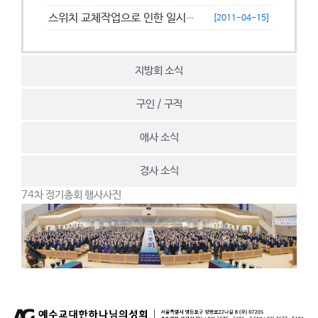
스위치 교체작업으로 인한 일시접속제한 안내
[2011-04-15]
지방회 소식
구인 / 구직
애사 소식
경사 소식
74차 정기총회 행사사진