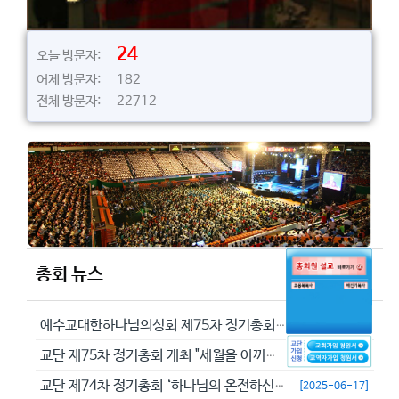
24
오늘 방문자:
어제 방문자: 182
전체 방문자: 22712
총회 뉴스
예수교대한하나님의성회 제75차 정기총회에서 정동수 목사를 이단으로 결의...
[2026-05-29]
교단 제75차 정기총회 개최 "세월을 아끼라 때가 악하니라"(엡 5:16...
[2026-05-23]
교단 제74차 정기총회 ‘하나님의 온전하신 뜻을 분별하자’
[2025-06-17]