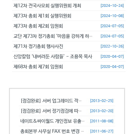
제12차 전국사모회 실행위원회 개최
[2024-10-24]
제73차 총회 제1회 실행위원회
[2024-10-08]
제73차 총회 제2회 임원회
[2024-07-05]
교단 제73차 정기총회 ‘마음을 강하게 하고 극히 담대히 하라’
[2024-07-05]
제71차 정기총회 행사사진
[2022-10-26]
신앙칼럼 ‘내버려둔 사람들’ - 조용목 목사
[2020-04-07]
제68차 총회 제7회 임원회
[2020-04-07]
공지사항
[점검완료] 서버 업그레이드 작업으로 일시적으로 사용이 불안정할수 있습니...
[2013-02-25]
[점검완료] 서버 정기점검에 따른 이용 제한 안내
[2013-02-20]
네이트&싸이월드 개인정보 유출에 따른 비밀번호 변경 캠페인!
[2011-08-08]
총회본부 사무실 FAX 번호 변경 안내
[2011-06-27]