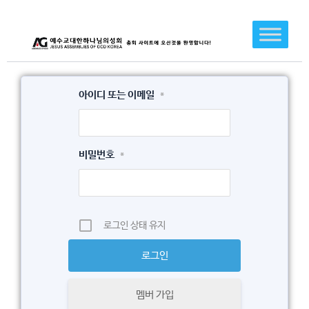
콘
텐
츠
로
건
아이디 또는 이메일
*
너
뛰
기
비밀번호
*
로그인 상태 유지
멤버 가입