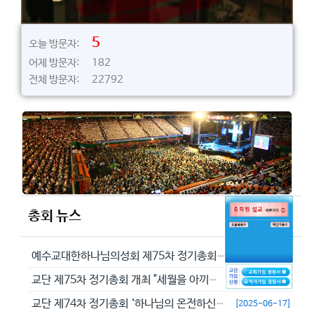
5
오늘 방문자:
어제 방문자: 182
전체 방문자: 22792
총회 뉴스
예수교대한하나님의성회 제75차 정기총회에서 정동수 목사를 이단으로 결의...
[2026-05-29]
교단 제75차 정기총회 개최 "세월을 아끼라 때가 악하니라"(엡 5:16...
[2026-05-23]
교단 제74차 정기총회 ‘하나님의 온전하신 뜻을 분별하자’
[2025-06-17]