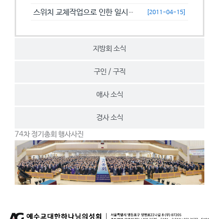
스위치 교체작업으로 인한 일시접속제한 안내
[2011-04-15]
지방회 소식
구인 / 구직
애사 소식
경사 소식
74차 정기총회 행사사진