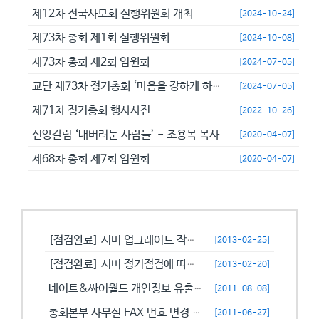
제12차 전국사모회 실행위원회 개최
[2024-10-24]
제73차 총회 제1회 실행위원회
[2024-10-08]
제73차 총회 제2회 임원회
[2024-07-05]
교단 제73차 정기총회 ‘마음을 강하게 하고 극히 담대히 하라’
[2024-07-05]
제71차 정기총회 행사사진
[2022-10-26]
신앙칼럼 ‘내버려둔 사람들’ - 조용목 목사
[2020-04-07]
제68차 총회 제7회 임원회
[2020-04-07]
공지사항
[점검완료] 서버 업그레이드 작업으로 일시적으로 사용이 불안정할수 있습니...
[2013-02-25]
[점검완료] 서버 정기점검에 따른 이용 제한 안내
[2013-02-20]
네이트&싸이월드 개인정보 유출에 따른 비밀번호 변경 캠페인!
[2011-08-08]
총회본부 사무실 FAX 번호 변경 안내
[2011-06-27]