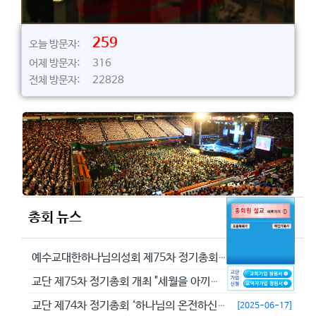
259
오늘 방문자:
어제 방문자: 316
전체 방문자: 22828
총회 뉴스
예수교대한하나님의성회 제75차 정기총회에서 정동수 목사를 이단으로 결의...
[2026-05-29]
교단 제75차 정기총회 개최 "세월을 아끼라 때가 악하니라"(엡 5:16...
[2026-05-23]
교단 제74차 정기총회 ‘하나님의 온전하신 뜻을 분별하자’
[2025-06-17]