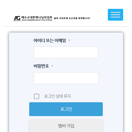
콘
텐
츠
로
건
아이디 또는 이메일
*
너
뛰
기
비밀번호
*
로그인 상태 유지
멤버 가입