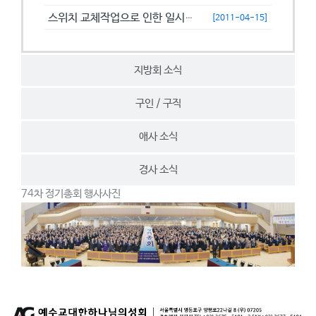
스위치 교체작업으로 인한 일시접속제한 안내
[2011-04-15]
지방회 소식
구인 / 구직
애사 소식
경사 소식
74차 정기총회 행사사진