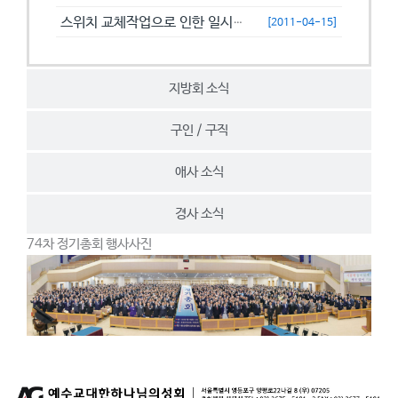
스위치 교체작업으로 인한 일시접속제한 안내
[2011-04-15]
지방회 소식
구인 / 구직
애사 소식
경사 소식
74차 정기총회 행사사진