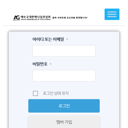
콘
텐
츠
로
건
아이디 또는 이메일
*
너
뛰
기
비밀번호
*
로그인 상태 유지
멤버 가입