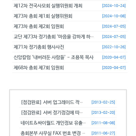
제12차 전국사모회 실행위원회 개최
[2024-10-24]
제73차 총회 제1회 실행위원회
[2024-10-08]
제73차 총회 제2회 임원회
[2024-07-05]
교단 제73차 정기총회 ‘마음을 강하게 하고 극히 담대히 하라’
[2024-07-05]
제71차 정기총회 행사사진
[2022-10-26]
신앙칼럼 ‘내버려둔 사람들’ - 조용목 목사
[2020-04-07]
제68차 총회 제7회 임원회
[2020-04-07]
공지사항
[점검완료] 서버 업그레이드 작업으로 일시적으로 사용이 불안정할수 있습니...
[2013-02-25]
[점검완료] 서버 정기점검에 따른 이용 제한 안내
[2013-02-20]
네이트&싸이월드 개인정보 유출에 따른 비밀번호 변경 캠페인!
[2011-08-08]
총회본부 사무실 FAX 번호 변경 안내
[2011-06-27]