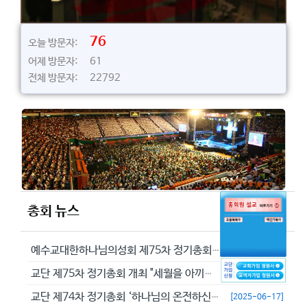
76
오늘 방문자:
어제 방문자: 61
전체 방문자: 22792
총회 뉴스
예수교대한하나님의성회 제75차 정기총회에서 정동수 목사를 이단으로 결의...
[2026-05-29]
교단 제75차 정기총회 개최 "세월을 아끼라 때가 악하니라"(엡 5:16...
[2026-05-23]
교단 제74차 정기총회 ‘하나님의 온전하신 뜻을 분별하자’
[2025-06-17]