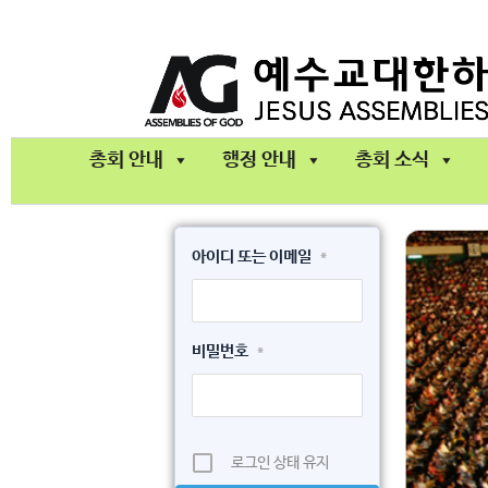
콘
텐
츠
로
건
총회 안내
행정 안내
총회 소식
너
뛰
기
아이디 또는 이메일
*
비밀번호
*
로그인 상태 유지