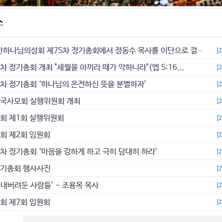
스
예수교대한하나님의성회 제75차 정기총회에서 정동수 목사를 이단으로 결의...
[
차 정기총회 개최 "세월을 아끼라 때가 악하니라"(엡 5:16...
[
4차 정기총회 ‘하나님의 온전하신 뜻을 분별하자’
[
전국사모회 실행위원회 개최
[
총회 제1회 실행위원회
[
총회 제2회 임원회
[
3차 정기총회 ‘마음을 강하게 하고 극히 담대히 하라’
[
정기총회 행사사진
[
‘내버려둔 사람들’ - 조용목 목사
[
총회 제7회 임원회
[