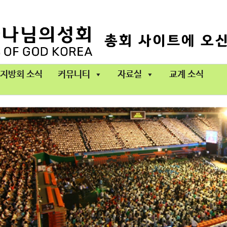
지방회 소식
커뮤니티
자료실
교계 소식