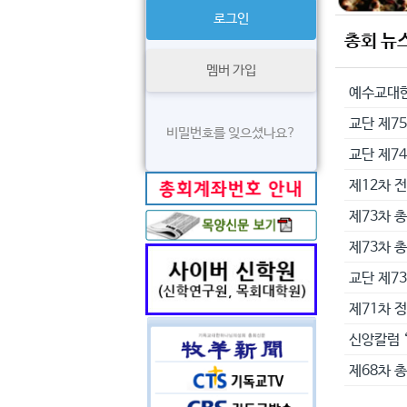
총회 뉴
멤버 가입
교단 제75
비밀번호를 잊으셨나요?
교단 제7
제12차 
제73차 
제73차 
교단 제7
제71차 
신앙칼럼 
제68차 