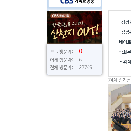
공지사
[점검
[점검
네이트
0
오늘 방문자:
총회본
어제 방문자: 61
스위치
전체 방문자: 22749
74차 정기