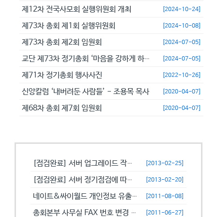
제12차 전국사모회 실행위원회 개최
[2024-10-24]
제73차 총회 제1회 실행위원회
[2024-10-08]
제73차 총회 제2회 임원회
[2024-07-05]
교단 제73차 정기총회 ‘마음을 강하게 하고 극히 담대히 하라’
[2024-07-05]
제71차 정기총회 행사사진
[2022-10-26]
신앙칼럼 ‘내버려둔 사람들’ - 조용목 목사
[2020-04-07]
제68차 총회 제7회 임원회
[2020-04-07]
공지사항
[점검완료] 서버 업그레이드 작업으로 일시적으로 사용이 불안정할수 있습니...
[2013-02-25]
[점검완료] 서버 정기점검에 따른 이용 제한 안내
[2013-02-20]
네이트&싸이월드 개인정보 유출에 따른 비밀번호 변경 캠페인!
[2011-08-08]
총회본부 사무실 FAX 번호 변경 안내
[2011-06-27]