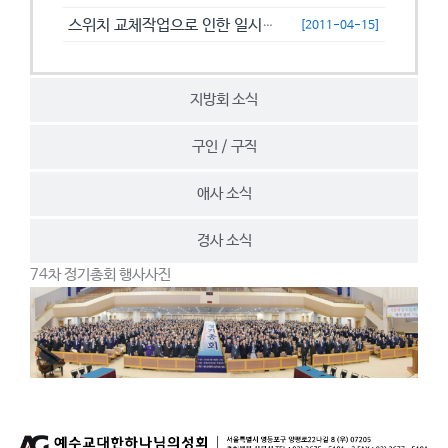
스위치 교체작업으로 인한 일시접속제한 안내
[2011-04-15]
지방회 소식
구인 / 구직
애사 소식
경사 소식
74차 정기총회 행사사진