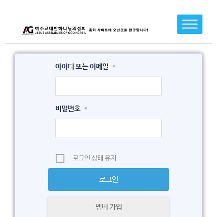
콘
텐
츠
로
건
아이디 또는 이메일
*
너
뛰
기
비밀번호
*
로그인 상태 유지
멤버 가입