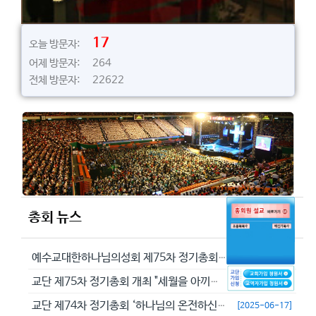
17
오늘 방문자:
어제 방문자: 264
전체 방문자: 22622
총회 뉴스
예수교대한하나님의성회 제75차 정기총회에서 정동수 목사를 이단으로 결의...
[2026-05-29]
교단 제75차 정기총회 개최 "세월을 아끼라 때가 악하니라"(엡 5:16...
[2026-05-23]
교단 제74차 정기총회 ‘하나님의 온전하신 뜻을 분별하자’
[2025-06-17]