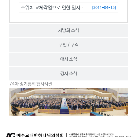
스위치 교체작업으로 인한 일시접속제한 안내
[2011-04-15]
지방회 소식
구인 / 구직
애사 소식
경사 소식
74차 정기총회 행사사진