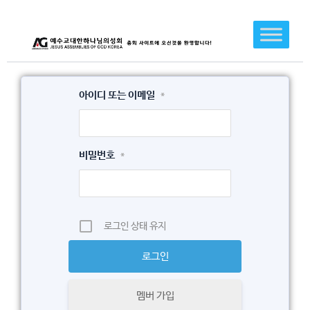
콘
텐
츠
로
건
아이디 또는 이메일
*
너
뛰
기
비밀번호
*
로그인 상태 유지
멤버 가입