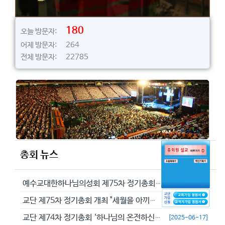
180
오늘 방문자:
어제 방문자: 264
전체 방문자: 22785
총회 뉴스
예수교대한하나님의성회 제75차 정기총회에서 정동수 목사를 이단으로 결의...
[2026-05-29]
교단 제75차 정기총회 개최 "세월을 아끼라 때가 악하니라"(엡 5:16...
[2026-05-23]
교단 제74차 정기총회 ‘하나님의 온전하신 뜻을 분별하자’
[2025-06-17]