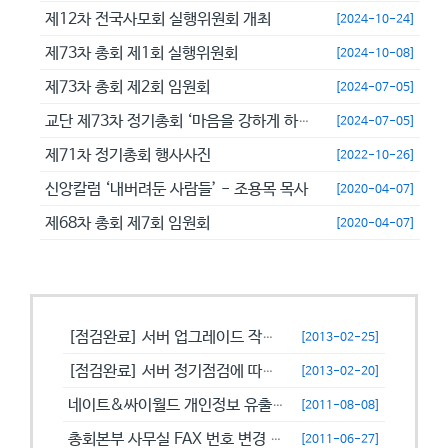
제12차 전국사모회 실행위원회 개최
[2024-10-24]
제73차 총회 제1회 실행위원회
[2024-10-08]
제73차 총회 제2회 임원회
[2024-07-05]
교단 제73차 정기총회 ‘마음을 강하게 하고 극히 담대히 하라’
[2024-07-05]
제71차 정기총회 행사사진
[2022-10-26]
신앙칼럼 ‘내버려둔 사람들’ - 조용목 목사
[2020-04-07]
제68차 총회 제7회 임원회
[2020-04-07]
공지사항
[점검완료] 서버 업그레이드 작업으로 일시적으로 사용이 불안정할수 있습니...
[2013-02-25]
[점검완료] 서버 정기점검에 따른 이용 제한 안내
[2013-02-20]
네이트&싸이월드 개인정보 유출에 따른 비밀번호 변경 캠페인!
[2011-08-08]
총회본부 사무실 FAX 번호 변경 안내
[2011-06-27]