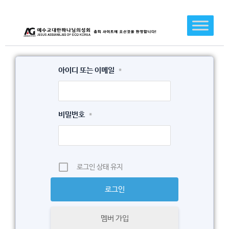
콘
텐
츠
로
건
아이디 또는 이메일
*
너
뛰
기
비밀번호
*
로그인 상태 유지
멤버 가입