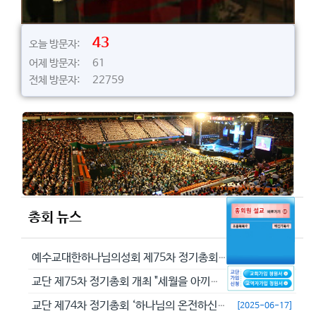
43
오늘 방문자:
어제 방문자: 61
전체 방문자: 22759
총회 뉴스
예수교대한하나님의성회 제75차 정기총회에서 정동수 목사를 이단으로 결의...
[2026-05-29]
교단 제75차 정기총회 개최 "세월을 아끼라 때가 악하니라"(엡 5:16...
[2026-05-23]
교단 제74차 정기총회 ‘하나님의 온전하신 뜻을 분별하자’
[2025-06-17]