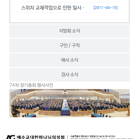
스위치 교체작업으로 인한 일시접속제한 안내
[2011-04-15]
지방회 소식
구인 / 구직
애사 소식
경사 소식
74차 정기총회 행사사진