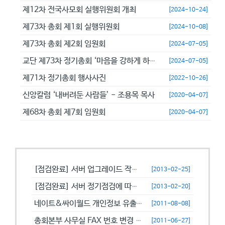
제12차 전국사모회 실행위원회 개최
[2024-10-24]
제73차 총회 제1회 실행위원회
[2024-10-08]
제73차 총회 제2회 임원회
[2024-07-05]
교단 제73차 정기총회 ‘마음을 강하게 하고 극히 담대히 하라’
[2024-07-05]
제71차 정기총회 행사사진
[2022-10-26]
신앙칼럼 ‘내버려둔 사람들’ - 조용목 목사
[2020-04-07]
제68차 총회 제7회 임원회
[2020-04-07]
공지사항
[점검완료] 서버 업그레이드 작업으로 일시적으로 사용이 불안정할수 있습니...
[2013-02-25]
[점검완료] 서버 정기점검에 따른 이용 제한 안내
[2013-02-20]
네이트&싸이월드 개인정보 유출에 따른 비밀번호 변경 캠페인!
[2011-08-08]
총회본부 사무실 FAX 번호 변경 안내
[2011-06-27]