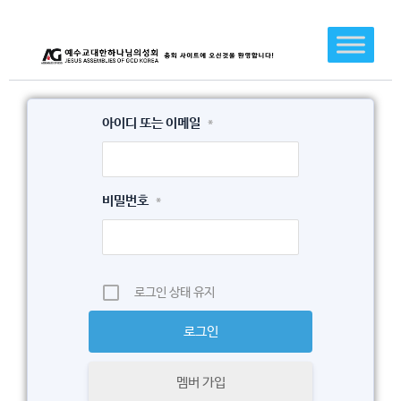
콘
텐
츠
로
건
아이디 또는 이메일
*
너
뛰
기
비밀번호
*
로그인 상태 유지
멤버 가입