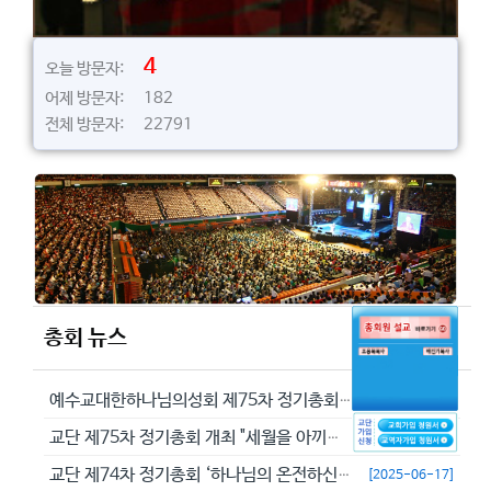
4
오늘 방문자:
어제 방문자: 182
전체 방문자: 22791
총회 뉴스
예수교대한하나님의성회 제75차 정기총회에서 정동수 목사를 이단으로 결의...
[2026-05-29]
교단 제75차 정기총회 개최 "세월을 아끼라 때가 악하니라"(엡 5:16...
[2026-05-23]
교단 제74차 정기총회 ‘하나님의 온전하신 뜻을 분별하자’
[2025-06-17]