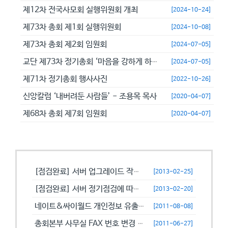
제12차 전국사모회 실행위원회 개최
[2024-10-24]
제73차 총회 제1회 실행위원회
[2024-10-08]
제73차 총회 제2회 임원회
[2024-07-05]
교단 제73차 정기총회 ‘마음을 강하게 하고 극히 담대히 하라’
[2024-07-05]
제71차 정기총회 행사사진
[2022-10-26]
신앙칼럼 ‘내버려둔 사람들’ - 조용목 목사
[2020-04-07]
제68차 총회 제7회 임원회
[2020-04-07]
공지사항
[점검완료] 서버 업그레이드 작업으로 일시적으로 사용이 불안정할수 있습니...
[2013-02-25]
[점검완료] 서버 정기점검에 따른 이용 제한 안내
[2013-02-20]
네이트&싸이월드 개인정보 유출에 따른 비밀번호 변경 캠페인!
[2011-08-08]
총회본부 사무실 FAX 번호 변경 안내
[2011-06-27]