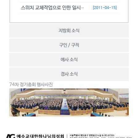
스위치 교체작업으로 인한 일시접속제한 안내
[2011-04-15]
지방회 소식
구인 / 구직
애사 소식
경사 소식
74차 정기총회 행사사진