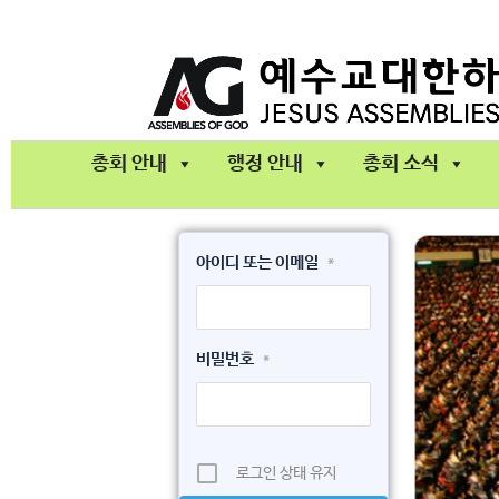
콘
텐
츠
로
건
총회 안내
행정 안내
총회 소식
너
뛰
기
아이디 또는 이메일
*
비밀번호
*
로그인 상태 유지