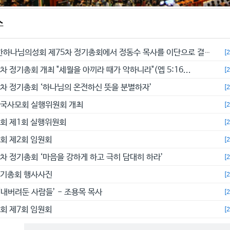
스
예수교대한하나님의성회 제75차 정기총회에서 정동수 목사를 이단으로 결의...
[
차 정기총회 개최 "세월을 아끼라 때가 악하니라"(엡 5:16...
[
4차 정기총회 ‘하나님의 온전하신 뜻을 분별하자’
[
전국사모회 실행위원회 개최
[
총회 제1회 실행위원회
[
총회 제2회 임원회
[
3차 정기총회 ‘마음을 강하게 하고 극히 담대히 하라’
[
정기총회 행사사진
[
‘내버려둔 사람들’ - 조용목 목사
[
총회 제7회 임원회
[