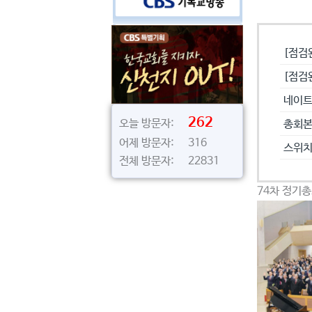
공지사
[점검
[점검
네이트
262
오늘 방문자:
총회본
어제 방문자: 316
스위치
전체 방문자: 22831
74차 정기