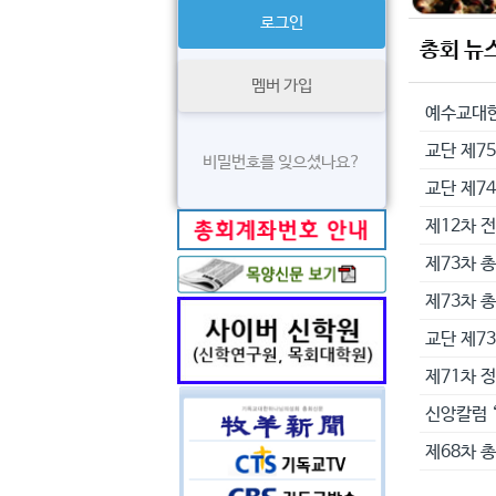
총회 뉴
멤버 가입
교단 제75
비밀번호를 잊으셨나요?
교단 제7
제12차 
제73차 
제73차 
교단 제7
제71차 
신앙칼럼 
제68차 