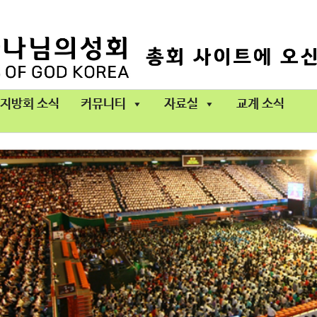
지방회 소식
커뮤니티
자료실
교계 소식