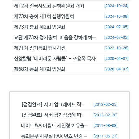
제12차 전국사모회 실행위원회 개최
[2024-10-24]
제73차 총회 제1회 실행위원회
[2024-10-08]
제73차 총회 제2회 임원회
[2024-07-05]
교단 제73차 정기총회 ‘마음을 강하게 하고 극히 담대히 하라’
[2024-07-05]
제71차 정기총회 행사사진
[2022-10-26]
신앙칼럼 ‘내버려둔 사람들’ - 조용목 목사
[2020-04-07]
제68차 총회 제7회 임원회
[2020-04-07]
공지사항
[점검완료] 서버 업그레이드 작업으로 일시적으로 사용이 불안정할수 있습니...
[2013-02-25]
[점검완료] 서버 정기점검에 따른 이용 제한 안내
[2013-02-20]
네이트&싸이월드 개인정보 유출에 따른 비밀번호 변경 캠페인!
[2011-08-08]
총회본부 사무실 FAX 번호 변경 안내
[2011-06-27]