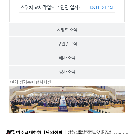
스위치 교체작업으로 인한 일시접속제한 안내
[2011-04-15]
지방회 소식
구인 / 구직
애사 소식
경사 소식
74차 정기총회 행사사진