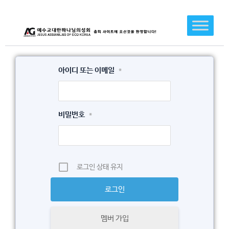
콘
텐
츠
로
건
아이디 또는 이메일
*
너
뛰
기
비밀번호
*
로그인 상태 유지
멤버 가입