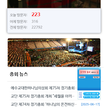
223
오늘 방문자:
어제 방문자: 316
전체 방문자: 22792
총회 뉴스
예수교대한하나님의성회 제75차 정기총회에서 정동수 목사를 이단으로 결의...
[2026-05-29]
교단 제75차 정기총회 개최 "세월을 아끼라 때가 악하니라"(엡 5:16...
[2026-05-23]
교단 제74차 정기총회 ‘하나님의 온전하신 뜻을 분별하자’
[2025-06-17]