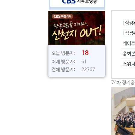
공지사
[점검
[점검
네이트
18
오늘 방문자:
총회본
어제 방문자: 61
스위치
전체 방문자: 22767
74차 정기