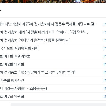
스
예수교대한하나님의성회 제75차 정기총회에서 정동수 목사를 이단으로 결의...
[
차 정기총회 개최 "세월을 아끼라 때가 악하니라"(엡 5:16...
[
4차 정기총회 ‘하나님의 온전하신 뜻을 분별하자’
[
전국사모회 실행위원회 개최
[
총회 제1회 실행위원회
[
총회 제2회 임원회
[
3차 정기총회 ‘마음을 강하게 하고 극히 담대히 하라’
[
정기총회 행사사진
[
‘내버려둔 사람들’ - 조용목 목사
[
총회 제7회 임원회
[