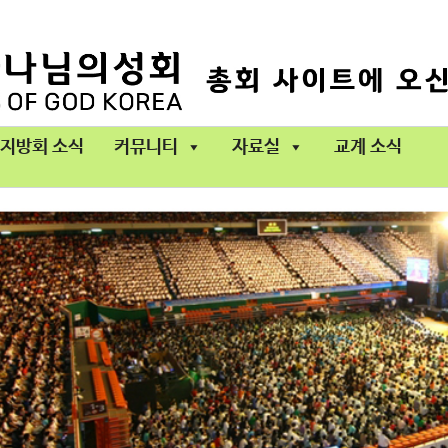
지방회 소식
커뮤니티
자료실
교계 소식