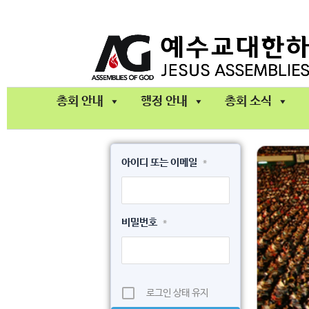
콘
텐
츠
로
건
총회 안내
행정 안내
총회 소식
너
뛰
기
아이디 또는 이메일
*
비밀번호
*
로그인 상태 유지