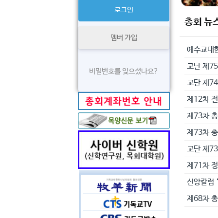
총회 뉴
멤버 가입
교단 제75
비밀번호를 잊으셨나요?
교단 제7
제12차 
제73차 
제73차 
교단 제7
제71차 
신앙칼럼 
제68차 