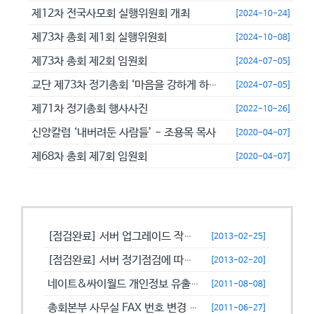
제12차 전국사모회 실행위원회 개최
[2024-10-24]
제73차 총회 제1회 실행위원회
[2024-10-08]
제73차 총회 제2회 임원회
[2024-07-05]
교단 제73차 정기총회 ‘마음을 강하게 하고 극히 담대히 하라’
[2024-07-05]
제71차 정기총회 행사사진
[2022-10-26]
신앙칼럼 ‘내버려둔 사람들’ - 조용목 목사
[2020-04-07]
제68차 총회 제7회 임원회
[2020-04-07]
공지사항
[점검완료] 서버 업그레이드 작업으로 일시적으로 사용이 불안정할수 있습니...
[2013-02-25]
[점검완료] 서버 정기점검에 따른 이용 제한 안내
[2013-02-20]
네이트&싸이월드 개인정보 유출에 따른 비밀번호 변경 캠페인!
[2011-08-08]
총회본부 사무실 FAX 번호 변경 안내
[2011-06-27]