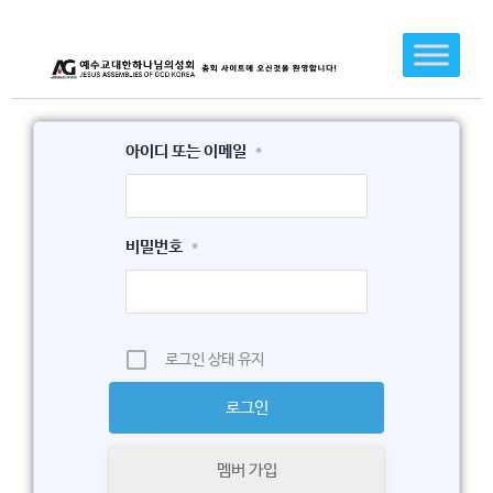
콘
텐
츠
로
건
아이디 또는 이메일
*
너
뛰
기
비밀번호
*
로그인 상태 유지
멤버 가입