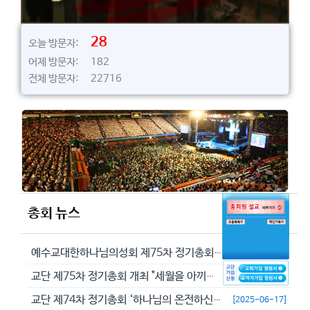
28
오늘 방문자:
어제 방문자: 182
전체 방문자: 22716
총회 뉴스
예수교대한하나님의성회 제75차 정기총회에서 정동수 목사를 이단으로 결의...
[2026-05-29]
교단 제75차 정기총회 개최 "세월을 아끼라 때가 악하니라"(엡 5:16...
[2026-05-23]
교단 제74차 정기총회 ‘하나님의 온전하신 뜻을 분별하자’
[2025-06-17]