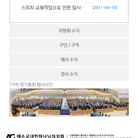
스위치 교체작업으로 인한 일시접속제한 안내
[2011-04-15]
지방회 소식
구인 / 구직
애사 소식
경사 소식
74차 정기총회 행사사진