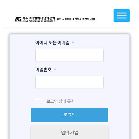
콘
텐
츠
로
건
아이디 또는 이메일
*
너
뛰
기
비밀번호
*
로그인 상태 유지
멤버 가입