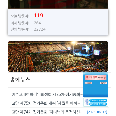
119
오늘 방문자:
어제 방문자: 264
전체 방문자: 22724
총회 뉴스
예수교대한하나님의성회 제75차 정기총회에서 정동수 목사를 이단으로 결의...
[2026-05-29]
교단 제75차 정기총회 개최 "세월을 아끼라 때가 악하니라"(엡 5:16...
[2026-05-23]
교단 제74차 정기총회 ‘하나님의 온전하신 뜻을 분별하자’
[2025-06-17]