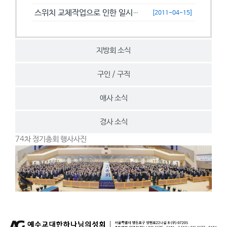
스위치 교체작업으로 인한 일시접속제한 안내
[2011-04-15]
지방회 소식
구인 / 구직
애사 소식
경사 소식
74차 정기총회 행사사진