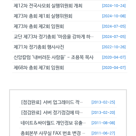
제12차 전국사모회 실행위원회 개최
[2024-10-24]
제73차 총회 제1회 실행위원회
[2024-10-08]
제73차 총회 제2회 임원회
[2024-07-05]
교단 제73차 정기총회 ‘마음을 강하게 하고 극히 담대히 하라’
[2024-07-05]
제71차 정기총회 행사사진
[2022-10-26]
신앙칼럼 ‘내버려둔 사람들’ - 조용목 목사
[2020-04-07]
제68차 총회 제7회 임원회
[2020-04-07]
공지사항
[점검완료] 서버 업그레이드 작업으로 일시적으로 사용이 불안정할수 있습니...
[2013-02-25]
[점검완료] 서버 정기점검에 따른 이용 제한 안내
[2013-02-20]
네이트&싸이월드 개인정보 유출에 따른 비밀번호 변경 캠페인!
[2011-08-08]
총회본부 사무실 FAX 번호 변경 안내
[2011-06-27]