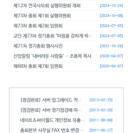
제12차 전국사모회 실행위원회 개최
[2024-10-24]
제73차 총회 제1회 실행위원회
[2024-10-08]
제73차 총회 제2회 임원회
[2024-07-05]
교단 제73차 정기총회 ‘마음을 강하게 하고 극히 담대히 하라’
[2024-07-05]
제71차 정기총회 행사사진
[2022-10-26]
신앙칼럼 ‘내버려둔 사람들’ - 조용목 목사
[2020-04-07]
제68차 총회 제7회 임원회
[2020-04-07]
공지사항
[점검완료] 서버 업그레이드 작업으로 일시적으로 사용이 불안정할수 있습니...
[2013-02-25]
[점검완료] 서버 정기점검에 따른 이용 제한 안내
[2013-02-20]
네이트&싸이월드 개인정보 유출에 따른 비밀번호 변경 캠페인!
[2011-08-08]
총회본부 사무실 FAX 번호 변경 안내
[2011-06-27]