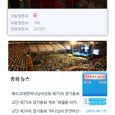
0
오늘 방문자:
어제 방문자: 182
전체 방문자: 22787
총회 뉴스
예수교대한하나님의성회 제75차 정기총회에서 정동수 목사를 이단으로 결의...
[2026-05-29]
교단 제75차 정기총회 개최 "세월을 아끼라 때가 악하니라"(엡 5:16...
[2026-05-23]
교단 제74차 정기총회 ‘하나님의 온전하신 뜻을 분별하자’
[2025-06-17]