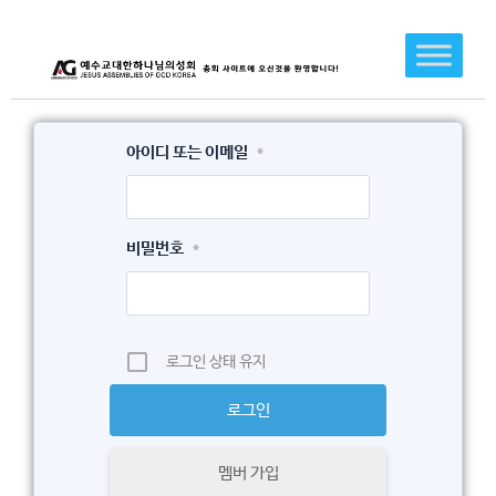
콘
텐
츠
로
건
아이디 또는 이메일
*
너
뛰
기
비밀번호
*
로그인 상태 유지
멤버 가입