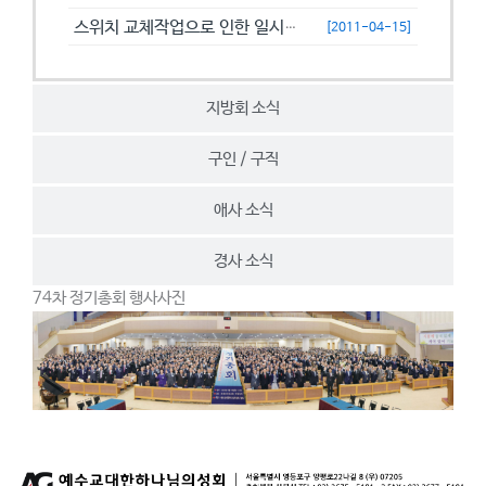
스위치 교체작업으로 인한 일시접속제한 안내
[2011-04-15]
지방회 소식
구인 / 구직
애사 소식
경사 소식
74차 정기총회 행사사진