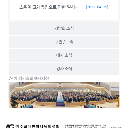
스위치 교체작업으로 인한 일시접속제한 안내
[2011-04-15]
지방회 소식
구인 / 구직
애사 소식
경사 소식
74차 정기총회 행사사진