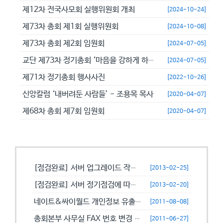
제12차 전국사모회 실행위원회 개최
[2024-10-24]
제73차 총회 제1회 실행위원회
[2024-10-08]
제73차 총회 제2회 임원회
[2024-07-05]
교단 제73차 정기총회 ‘마음을 강하게 하고 극히 담대히 하라’
[2024-07-05]
제71차 정기총회 행사사진
[2022-10-26]
신앙칼럼 ‘내버려둔 사람들’ - 조용목 목사
[2020-04-07]
제68차 총회 제7회 임원회
[2020-04-07]
공지사항
[점검완료] 서버 업그레이드 작업으로 일시적으로 사용이 불안정할수 있습니...
[2013-02-25]
[점검완료] 서버 정기점검에 따른 이용 제한 안내
[2013-02-20]
네이트&싸이월드 개인정보 유출에 따른 비밀번호 변경 캠페인!
[2011-08-08]
총회본부 사무실 FAX 번호 변경 안내
[2011-06-27]