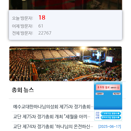
18
오늘 방문자:
어제 방문자: 61
전체 방문자: 22767
총회 뉴스
예수교대한하나님의성회 제75차 정기총회에서 정동수 목사를 이단으로 결의...
[2026-05-29]
교단 제75차 정기총회 개최 "세월을 아끼라 때가 악하니라"(엡 5:16...
[2026-05-23]
교단 제74차 정기총회 ‘하나님의 온전하신 뜻을 분별하자’
[2025-06-17]