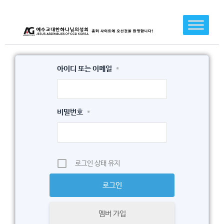
콘
텐
츠
로
건
아이디 또는 이메일
*
너
뛰
기
비밀번호
*
로그인 상태 유지
멤버 가입