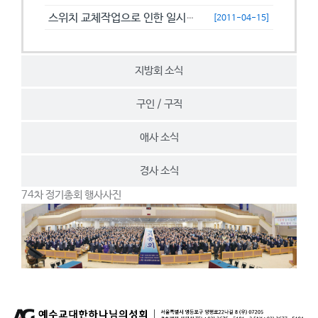
스위치 교체작업으로 인한 일시접속제한 안내
[2011-04-15]
지방회 소식
구인 / 구직
애사 소식
경사 소식
74차 정기총회 행사사진