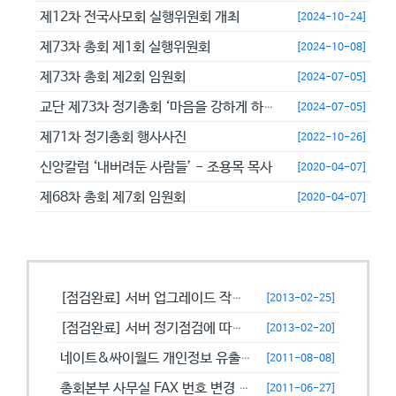
제12차 전국사모회 실행위원회 개최
[2024-10-24]
제73차 총회 제1회 실행위원회
[2024-10-08]
제73차 총회 제2회 임원회
[2024-07-05]
교단 제73차 정기총회 ‘마음을 강하게 하고 극히 담대히 하라’
[2024-07-05]
제71차 정기총회 행사사진
[2022-10-26]
신앙칼럼 ‘내버려둔 사람들’ - 조용목 목사
[2020-04-07]
제68차 총회 제7회 임원회
[2020-04-07]
공지사항
[점검완료] 서버 업그레이드 작업으로 일시적으로 사용이 불안정할수 있습니...
[2013-02-25]
[점검완료] 서버 정기점검에 따른 이용 제한 안내
[2013-02-20]
네이트&싸이월드 개인정보 유출에 따른 비밀번호 변경 캠페인!
[2011-08-08]
총회본부 사무실 FAX 번호 변경 안내
[2011-06-27]