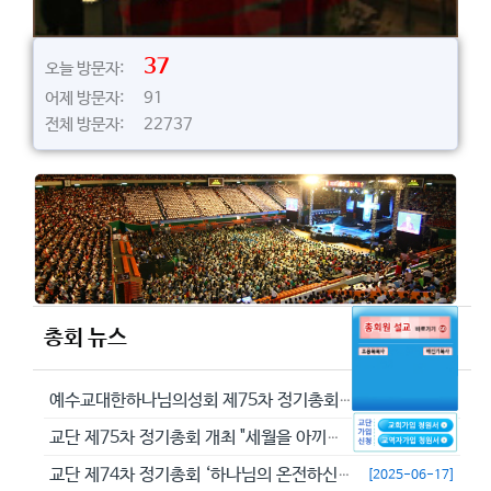
37
오늘 방문자:
어제 방문자: 91
전체 방문자: 22737
총회 뉴스
예수교대한하나님의성회 제75차 정기총회에서 정동수 목사를 이단으로 결의...
[2026-05-29]
교단 제75차 정기총회 개최 "세월을 아끼라 때가 악하니라"(엡 5:16...
[2026-05-23]
교단 제74차 정기총회 ‘하나님의 온전하신 뜻을 분별하자’
[2025-06-17]