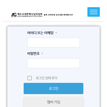
콘
텐
츠
로
건
아이디 또는 이메일
*
너
뛰
기
비밀번호
*
로그인 상태 유지
멤버 가입