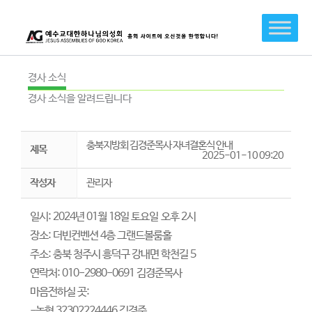
콘
텐
츠
로
건
경사 소식
너
경사 소식을 알려드립니다
뛰
기
충북지방회 김경준목사 자녀결혼식 안내
제목
2025-01-10 09:20
작성자
관리자
일시: 2024년 01월 18일 토요일
오후 2시
장소: 더빈컨벤션 4층 그랜드볼룸홀
주소: 충북 청주시 흥덕구 강내면 학천길 5
연락처: 010-2980-0691 김경준목사
마음전하실 곳:
-농협 32302224446 김경준