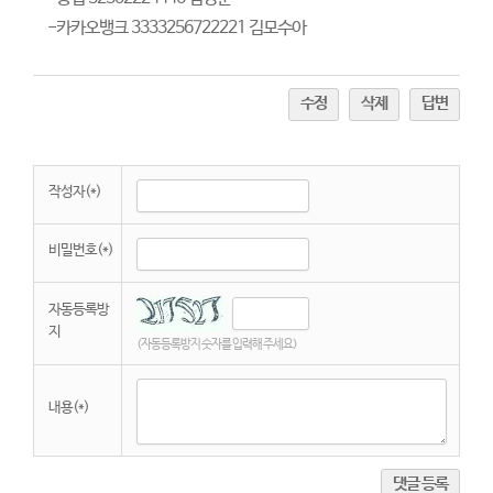
-카카오뱅크 3333256722221 김모수아
수정
삭제
답변
작성자(*)
비밀번호(*)
자동등록방
지
(자동등록방지 숫자를 입력해 주세요)
내용(*)
댓글 등록