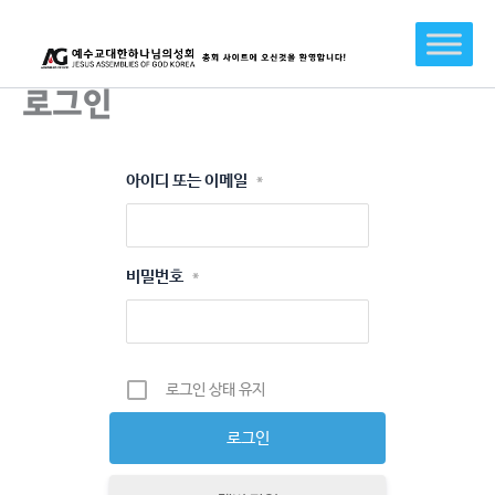
콘
텐
츠
로
로그인
건
너
뛰
아이디 또는 이메일
*
기
비밀번호
*
로그인 상태 유지