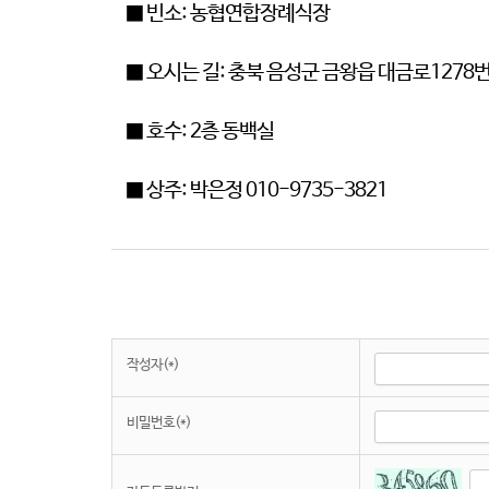
■ 빈소: 농협연합장례식장
■ 오시는 길: 충북 음성군 금왕읍 대금로1278번길 
■ 호수: 2층 동백실
■ 상주: 박은정 010-9735-3821
작성자(*)
비밀번호(*)