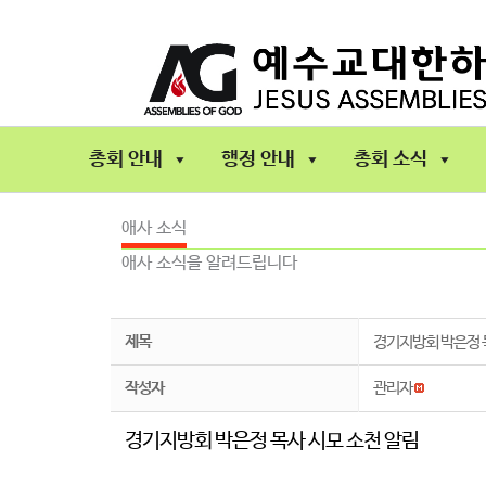
콘
텐
츠
로
건
너
총회 안내
행정 안내
총회 소식
뛰
기
애사 소식
애사 소식을 알려드립니다
제목
경기지방회 박은정 
작성자
관리자
경기지방회 박은정 목사 시모 소천 알림