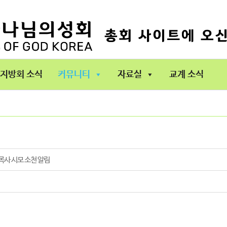
지방회 소식
커뮤니티
자료실
교계 소식
목사 시모 소천 알림