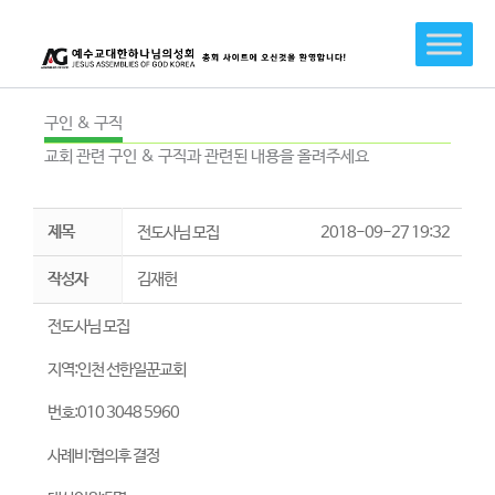
콘
텐
츠
로
건
구인 & 구직
너
교회 관련 구인 & 구직과 관련된 내용을 올려주세요
뛰
기
제목
전도사님 모집
2018-09-27 19:32
작성자
김재헌
전도사님 모집
지역:인천 선한일꾼교회
번호:010 3048 5960
사례비:협의후 결정