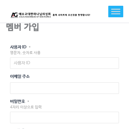
콘
텐
츠
로
멤버 가입
건
너
뛰
사용자 ID
*
기
영문자, 숫자로 사용
이메일 주소
비밀번호
*
4자리 이상으로 입력