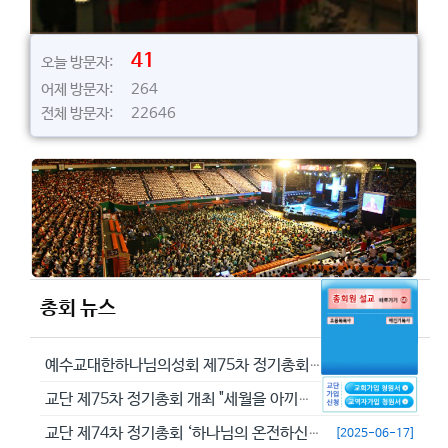
41
오늘 방문자:
어제 방문자: 264
전체 방문자: 22646
총회 뉴스
예수교대한하나님의성회 제75차 정기총회에서 정동수 목사를 이단으로 결의...
[2026-05-29]
교단 제75차 정기총회 개최 "세월을 아끼라 때가 악하니라"(엡 5:16...
[2026-05-23]
교단 제74차 정기총회 ‘하나님의 온전하신 뜻을 분별하자’
[2025-06-17]