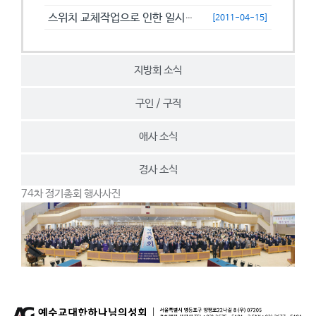
스위치 교체작업으로 인한 일시접속제한 안내
[2011-04-15]
지방회 소식
구인 / 구직
애사 소식
경사 소식
74차 정기총회 행사사진