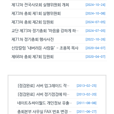
제12차 전국사모회 실행위원회 개최
[2024-10-24]
제73차 총회 제1회 실행위원회
[2024-10-08]
제73차 총회 제2회 임원회
[2024-07-05]
교단 제73차 정기총회 ‘마음을 강하게 하고 극히 담대히 하라’
[2024-07-05]
제71차 정기총회 행사사진
[2022-10-26]
신앙칼럼 ‘내버려둔 사람들’ - 조용목 목사
[2020-04-07]
제68차 총회 제7회 임원회
[2020-04-07]
공지사항
[점검완료] 서버 업그레이드 작업으로 일시적으로 사용이 불안정할수 있습니...
[2013-02-25]
[점검완료] 서버 정기점검에 따른 이용 제한 안내
[2013-02-20]
네이트&싸이월드 개인정보 유출에 따른 비밀번호 변경 캠페인!
[2011-08-08]
총회본부 사무실 FAX 번호 변경 안내
[2011-06-27]