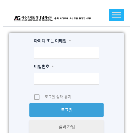
콘
텐
츠
로
건
아이디 또는 이메일
*
너
뛰
기
비밀번호
*
로그인 상태 유지
멤버 가입