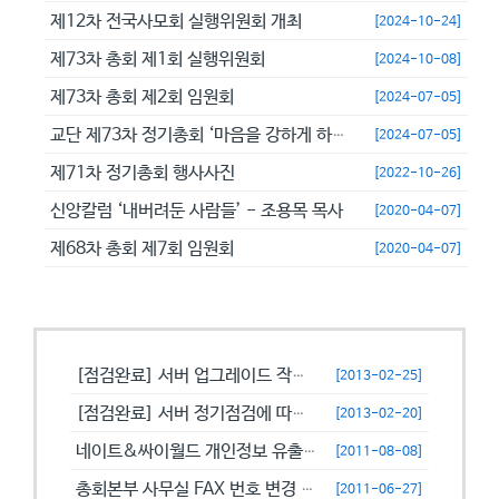
제12차 전국사모회 실행위원회 개최
[2024-10-24]
제73차 총회 제1회 실행위원회
[2024-10-08]
제73차 총회 제2회 임원회
[2024-07-05]
교단 제73차 정기총회 ‘마음을 강하게 하고 극히 담대히 하라’
[2024-07-05]
제71차 정기총회 행사사진
[2022-10-26]
신앙칼럼 ‘내버려둔 사람들’ - 조용목 목사
[2020-04-07]
제68차 총회 제7회 임원회
[2020-04-07]
공지사항
[점검완료] 서버 업그레이드 작업으로 일시적으로 사용이 불안정할수 있습니...
[2013-02-25]
[점검완료] 서버 정기점검에 따른 이용 제한 안내
[2013-02-20]
네이트&싸이월드 개인정보 유출에 따른 비밀번호 변경 캠페인!
[2011-08-08]
총회본부 사무실 FAX 번호 변경 안내
[2011-06-27]