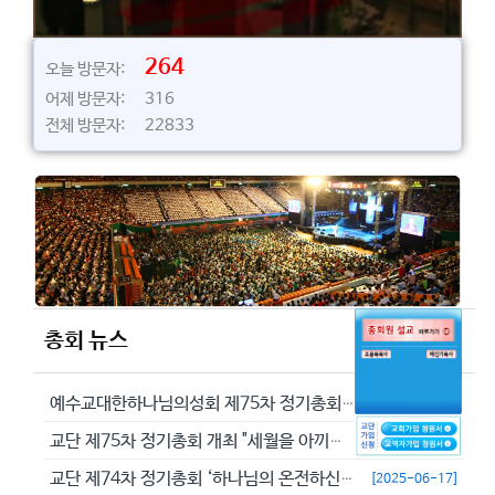
264
오늘 방문자:
어제 방문자: 316
전체 방문자: 22833
총회 뉴스
예수교대한하나님의성회 제75차 정기총회에서 정동수 목사를 이단으로 결의...
[2026-05-29]
교단 제75차 정기총회 개최 "세월을 아끼라 때가 악하니라"(엡 5:16...
[2026-05-23]
교단 제74차 정기총회 ‘하나님의 온전하신 뜻을 분별하자’
[2025-06-17]