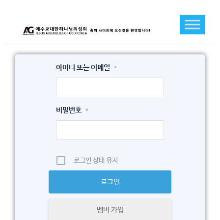
콘
텐
츠
로
건
아이디 또는 이메일
*
너
뛰
기
비밀번호
*
로그인 상태 유지
멤버 가입