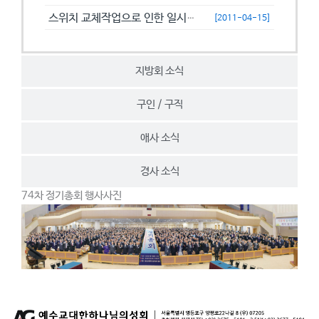
스위치 교체작업으로 인한 일시접속제한 안내
[2011-04-15]
지방회 소식
구인 / 구직
애사 소식
경사 소식
74차 정기총회 행사사진