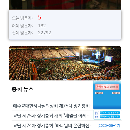
5
오늘 방문자:
어제 방문자: 182
전체 방문자: 22792
총회 뉴스
예수교대한하나님의성회 제75차 정기총회에서 정동수 목사를 이단으로 결의...
[2026-05-29]
교단 제75차 정기총회 개최 "세월을 아끼라 때가 악하니라"(엡 5:16...
[2026-05-23]
교단 제74차 정기총회 ‘하나님의 온전하신 뜻을 분별하자’
[2025-06-17]