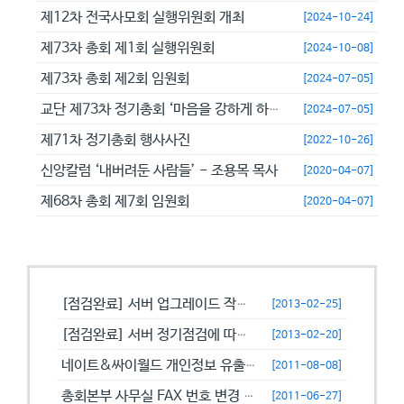
제12차 전국사모회 실행위원회 개최
[2024-10-24]
제73차 총회 제1회 실행위원회
[2024-10-08]
제73차 총회 제2회 임원회
[2024-07-05]
교단 제73차 정기총회 ‘마음을 강하게 하고 극히 담대히 하라’
[2024-07-05]
제71차 정기총회 행사사진
[2022-10-26]
신앙칼럼 ‘내버려둔 사람들’ - 조용목 목사
[2020-04-07]
제68차 총회 제7회 임원회
[2020-04-07]
공지사항
[점검완료] 서버 업그레이드 작업으로 일시적으로 사용이 불안정할수 있습니...
[2013-02-25]
[점검완료] 서버 정기점검에 따른 이용 제한 안내
[2013-02-20]
네이트&싸이월드 개인정보 유출에 따른 비밀번호 변경 캠페인!
[2011-08-08]
총회본부 사무실 FAX 번호 변경 안내
[2011-06-27]