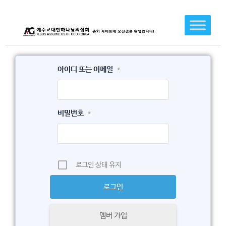
콘
텐
츠
로
건
아이디 또는 이메일
*
너
뛰
기
비밀번호
*
로그인 상태 유지
멤버 가입