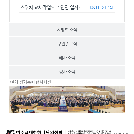
스위치 교체작업으로 인한 일시접속제한 안내
[2011-04-15]
지방회 소식
구인 / 구직
애사 소식
경사 소식
74차 정기총회 행사사진