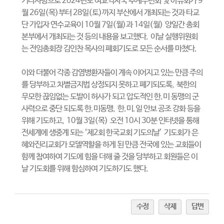
기타사항으로
2024
년도 여교역자국 추계수련회 및 아유회가
9
월
26
일
(
목
)
부터
28
일
(
토
)
까지 부산에서 개최되는 것과 타교
단 가입자 연수교육이
10
월
7
일
(
월
)
과
14
일
(
월
)
양일간 총회
본부에서 개최되는 것 등의 내용을 보고했다
.
이날 실행위원회
는 전임총회장 김인찬 목사의 폐회기도로 모든 순서를 마쳤다
.
이와 더불어 각종 감염병환자들이 계속 이어지고 있는 만큼 주의
를 당부하고 차별금지법 상정되지 못하고 폐기되도록
,
북한의
무모한 끊임없는 도발이 허사가 되고 압도적인 한
.
미 동맹의 군
사력으로 중단 되도록 한
.
미동맹
,
한
.
미
.
일 안보 공조 강화 등을
위해 기도하고
, 10
월
3
일
(
목
)
오전
10
시
30
분 인터넷을 통해
전세계에 생중계 되는
‘
제
2
회 한국교회 기도의날
’
기도회가 은
혜와진리교회가 모델역할을 하게 된 만큼 전국에 있는 교회들이
함께 참여하여 기도에 힘을 더해 줄 것을 당부하고 회원들은 이
날 기도회를 위해 함심하여 기도하기도 했다
.
수정
삭제
답변