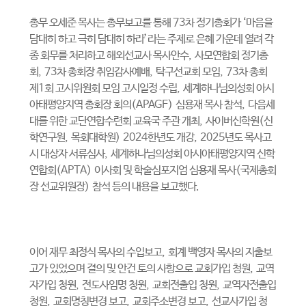
총무 오세준 목사는 총무보고를 통해
73
차 정기총회가
‘
마음을
담대히 하고 극히 담대히 하라
’
라는 주제로 은혜 가운데 열려 각
종 회무를 처리하고 해외선교사 목사안수
,
사모연합회 정기총
회
, 73
차 총회장 취임감사예배
,
탁구선교회 모임
, 73
차 총회
제
1
회 고시위원회 모임 고시일정 수립
,
세계하나님의성회 아시
아태평양지역 총회장 회의
(APAGF)
심용재 목사 참석
,
다음세
대를 위한 교단연합수련회 교육국 주관 개최
,
사이버신학원
(
신
학연구원
,
목회대학원
) 2024
한년도 개강
, 2025
년도 목사고
시 대상자 서류심사
,
세계하나님의성회 아시아태평양지역 신학
연합회
(APTA)
이사회 및 학술심포지엄 심용재 목사
(
국제총회
장 선교위원장
)
참석 등의 내용을 보고했다
.
이어 재무 최정식 목사의 수입보고
,
회계 백영자 목사의 지출보
고가 있었으며 결의 및 안건 토의 사항으로 교회가입 청원
,
교역
자가입 청원
,
전도사임명 청원
,
교회전출입 청원
,
교역자전출입
청원
,
교회명칭변경 보고
,
교회주소변경 보고
,
선교사가입 청