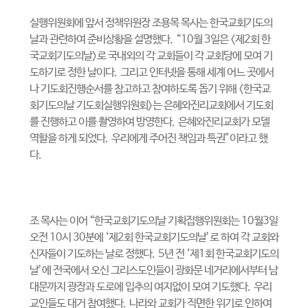
실행위원회에 앞서 정책위원장 조용목 목사는 한국교회기도의
날과 관련하여 준비상황을 설명했다
. “10
월
3
일은
<
제
2
회 한
국교회기도의날
>
로 국내외의 각 교회들이 각 교회당에 모여 기
도하기로 정한 날이다
.
그리고 인터넷을 통해 세계 어느 곳에서
나 기도회진행순서를 참고하고 참여하도록 돕기 위해
<
한국교
회기도의날 기도회실행위원회
>
는 은혜와진리교회에서 기도회
를 진행하고 이를 촬영하여 방영한다
.
은혜와진리교회가 모델
역할을 하게 되었다
.
우리에게 주어진 책임과 특권
”
이라고 했
다
.
조 목사는 이어
“
한국교회기도의날 기획집행위원회는
10
월
3
일
오전
10
시
30
분에
‘
제
2
회 한국교회기도의날
’
로 하여 각 교회와
신자들이 기도하는 날로 정했다
. 5
년 전
‘
제
1
회 한국교회기도의
날
’
에 전국에서 오신 그리스도인들이 광화문 네거리에서부터 남
대문까지 광장과 도로에 입추의 여지없이 모여 기도했다
.
우리
교인들도 대거 참여했다
.
나라와 교회가 직면한 위기로 인하여