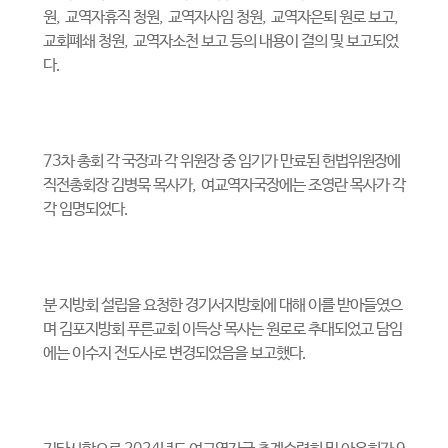
원
,
교역자휴직 청원
,
교역자사임 청원
,
교역자은퇴 원로 보고
,
교회폐쇄 청원
,
교역자소천 보고 등의 내용이 결의 및 보고되었
다
.
73
차 총회 각 국장과 각 위원장 중 임기가 만료된 헌법위원장에
직전총회장 김병묵 목사가
,
여교역자국장에는 조영란 목사가 각
각 임명되었다
.
분 지방회 설립을 요청한 경기서지방회에 대해 이를 받아들였으
며 김포지방회 푸른교회 이득상 목사는 원로로 추대되었고 담임
에는 이수지 전도사로 변경되었음을 보고했다
.