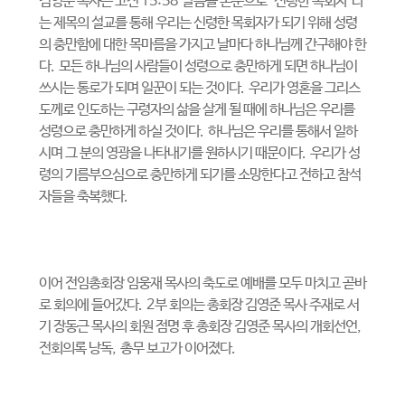
김영준 목사는 고전
15:58
말씀을 본문으로
‘
신령한 목회자
’
라
는 제목의 설교를 통해 우리는 신령한 목회자가 되기 위해 성령
의 충만함에 대한 목마름을 가지고 날마다 하나님께 간구해야 한
다
.
모든 하나님의 사람들이 성령으로 충만하게 되면 하나님이
쓰시는 통로가 되며 일꾼이 되는 것이다
.
우리가 영혼을 그리스
도께로 인도하는 구령자의 삶을 살게 될 때에 하나님은 우리를
성령으로 충만하게 하실 것이다
.
하나님은 우리를 통해서 일하
시며 그 분의 영광을 나타내기를 원하시기 때문이다
.
우리가 성
령의 기름부으심으로 충만하게 되기를 소망한다고 전하고 참석
자들을 축복했다
.
이어 전임총회장 임웅재 목사의 축도로 예배를 모두 마치고 곧바
로 회의에 들어갔다
. 2
부 회의는 총회장 김영준 목사 주재로 서
기 장동근 목사의 회원 점명 후 총회장 김영준 목사의 개회선언
,
전회의록 낭독
,
총무 보고가 이어졌다
.