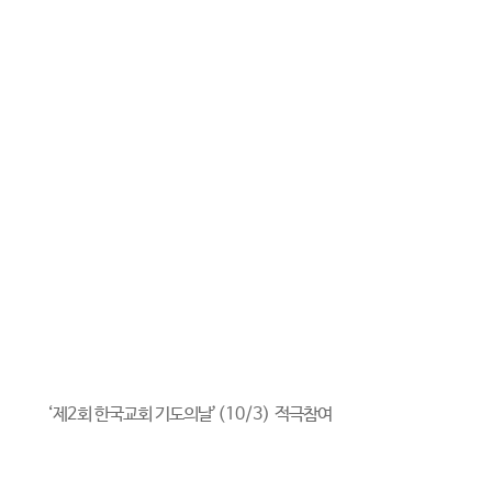
‘
제
2
회 한국교회 기도의날
’(10/3)
적극참여