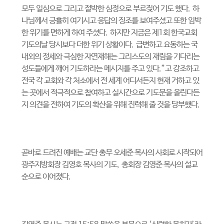
모두 일심으로 그리고 절박한 심정으로 부르짖어 기도 했다
.
하
나님께서 긍휼히 여기시고 응답의 징조를 보여주셨고 또한 임박
한 위기를 면하게 하여 주셨다
.
하지만 지금은 제
1
회 한국교회
기도의날 당시보다 더한 위기 상황이다
.
급변하고 요동하는 국
내외의 정세와 극심한 자연재해는 그리스도의 재림을 기다리는
성도들에게 깨어 기도하라는 메시지를 주고 있다
.”
고 강조하고
전국 각 교회와 각 처소에서 전 세계 어디서든지 현재 거하고 있
는 곳에서 적극적으로 참여하고 실시간으로 기도문을 올린다든
지 의견을 전하여 기도의 확산을 위해 진력해 줄 것을 당부했다
.
곧바로 드려진 예배는 교단 총무 오세준 목사의 사회로 시작되어
광주지방회장 김영호 목사의 기도
,
총회장 김영준 목사의 설교
순으로 이어졌다
.