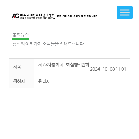
콘
텐
츠
로
건
총회뉴스
너
총회의 여러가지 소식들을 전해드립니다
뛰
기
제73차 총회 제1회 실행위원회
제목
2024-10-08 11:01
작성자
관리자