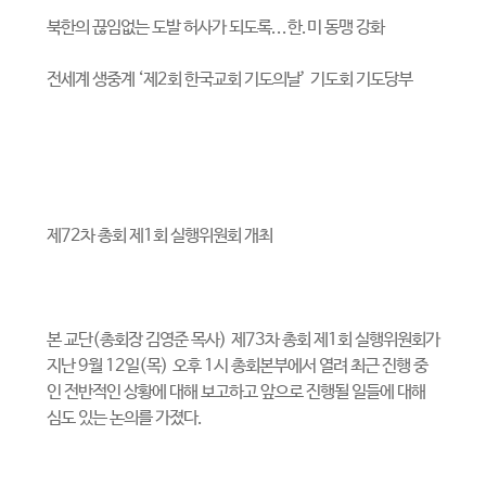
북한의 끊임없는 도발 허사가 되도록
...
한
.
미 동맹 강화
전세계 생중계
‘
제
2
회 한국교회 기도의날
’
기도회 기도당부
제
72
차 총회 제
1
회 실행위원회 개최
본 교단
(
총회장 김영준 목사
)
제
73
차 총회 제
1
회 실행위원회가
지난
9
월
12
일
(
목
)
오후
1
시 총회본부에서 열려 최근 진행 중
인 전반적인 상황에 대해 보고하고 앞으로 진행될 일들에 대해
심도 있는 논의를 가졌다
.