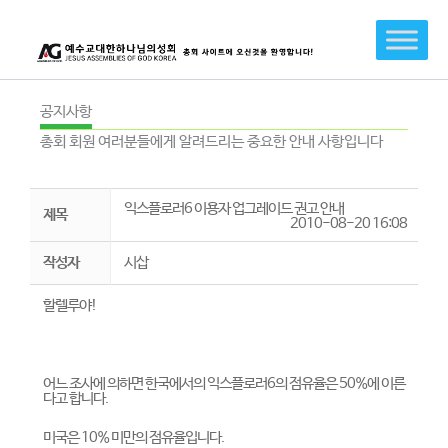
콘
텐
츠
로
건
공지사항
너
총회 회원 여러분들에게 알려드리는 중요한 안내 사항입니다
뛰
기
익스플로러6 이용자 업그레이드 권고 안내
제목
2010-08-20 16:08
작성자
시삽
할렐루야!
어느 조사에 의하면 한국에서의 익스플로러6의 점유율은 50%에 이른
다고 합니다.
미국은 10% 미만의 점유율입니다.