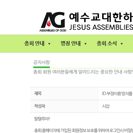
콘
텐
츠
로
건
너
총회 안내
행정 안내
총회 소식
뛰
기
공지사항
총회 회원 여러분들에게 알려드리는 중요한 안내 사
제목
ID 부정이용 방지
작성자
시삽
할렐루야!
총회 홈페이지에 가입된 회원정보 보호를 위하여 로그인시 비밀번